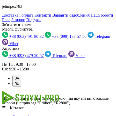
jetimpex783
Доставка і оплата
Контакти
Варіанти оздоблення
Наші роботи
Блог
Знижки
Відгуки
Зв'язатися з нами
Меблі, фурнітура
+38 (063) 491-80-32
+38 (099) 187-57-56
Telegram
Viber
Акустика
+38 (093) 479-50-57
Telegram
Viber
Пн-Пт: 9:30 - 18:00
Сб: 9:30 - 15:00
UA
RU
Працює пошук стійок за акустикою, під яку ми виготовляли
вироби (наприклад "Edifier", "R2800")
☰ Каталог