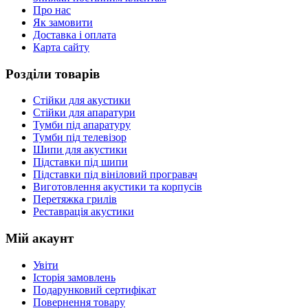
Про нас
Як замовити
Доставка і оплата
Карта сайту
Розділи товарів
Стійки для акустики
Стійки для апаратури
Тумби під апаратуру
Тумби під телевізор
Шипи для акустики
Підставки під шипи
Підставки під вініловий програвач
Виготовлення акустики та корпусів
Перетяжка грилів
Реставрація акустики
Мій акаунт
Увіти
Історія замовлень
Подарунковий сертифікат
Повернення товару