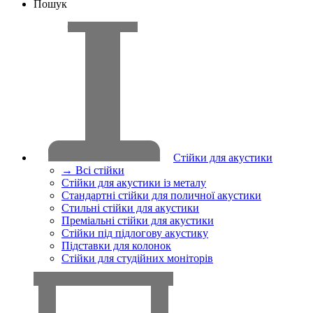
Пошук
Стійки для акустики
→ Всі стійки
Стійки для акустики із металу
Стандартні стійки для поличної акустики
Стильні стійки для акустики
Преміальні стійки для акустики
Стійки під підлогову акустику
Підставки для колонок
Стійки для студійних моніторів