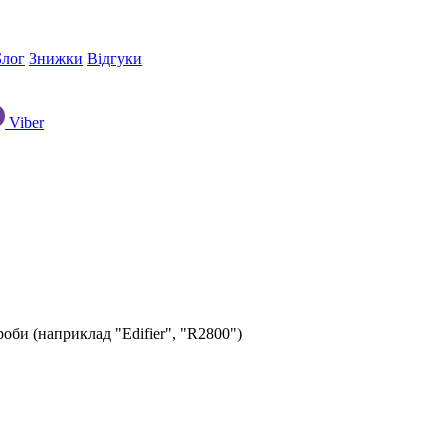
Блог
Знижки
Відгуки
Viber
оби (наприклад "Edifier", "R2800")