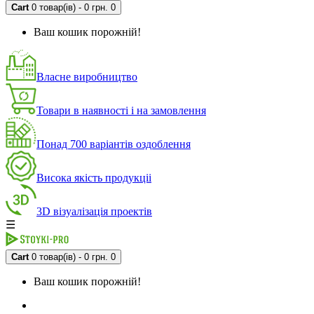
Cart
0 товар(ів) - 0 грн.
0
Ваш кошик порожній!
Власне виробництво
Товари в наявності і на замовлення
Понад 700 варіантів оздоблення
Висока якість продукціі
3D візуалізація проектів
☰
Cart
0 товар(ів) - 0 грн.
0
Ваш кошик порожній!