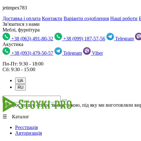
jetimpex783
Доставка і оплата
Контакти
Варіанти оздоблення
Наші роботи
Зв'язатися з нами
Меблі, фурнітура
+38 (063) 491-80-32
+38 (099) 187-57-56
Telegram
Акустика
+38 (093) 479-50-57
Telegram
Viber
Пн-Пт: 9:30 - 18:00
Сб: 9:30 - 15:00
UA
RU
Працює пошук стійок за акустикою, під яку ми виготовляли вир
☰ Каталог
Реєстрація
Авторизація