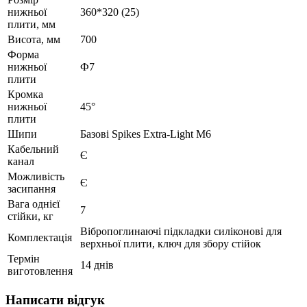
нижньої
360*320 (25)
плити, мм
Висота, мм
700
Форма
нижньої
Ф7
плити
Кромка
нижньої
45°
плити
Шипи
Базові Spikes Extra-Light M6
Кабельний
Є
канал
Можливість
Є
засипання
Вага однієї
7
стійки, кг
Вібропоглинаючі підкладки силіконові для
Комплектація
верхньої плити, ключ для збору стійок
Термін
14 днів
виготовлення
Написати відгук