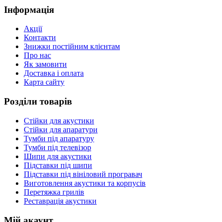
Інформація
Акції
Контакти
Знижки постійним клієнтам
Про нас
Як замовити
Доставка і оплата
Карта сайту
Розділи товарів
Стійки для акустики
Стійки для апаратури
Тумби під апаратуру
Тумби під телевізор
Шипи для акустики
Підставки під шипи
Підставки під вініловий програвач
Виготовлення акустики та корпусів
Перетяжка грилів
Реставрація акустики
Мій акаунт