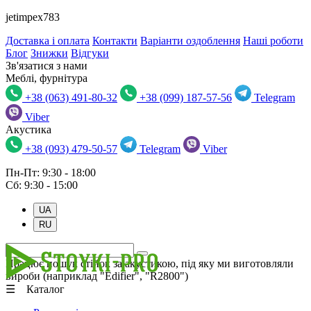
jetimpex783
Доставка і оплата
Контакти
Варіанти оздоблення
Наші роботи
Блог
Знижки
Відгуки
Зв'язатися з нами
Меблі, фурнітура
+38 (063) 491-80-32
+38 (099) 187-57-56
Telegram
Viber
Акустика
+38 (093) 479-50-57
Telegram
Viber
Пн-Пт: 9:30 - 18:00
Сб: 9:30 - 15:00
UA
RU
Працює пошук стійок за акустикою, під яку ми виготовляли
вироби (наприклад "Edifier", "R2800")
☰ Каталог