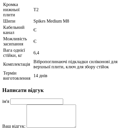
Кромка
нижньої
Т2
плити
Шипи
Spikes Medium M8
Кабельний
Є
канал
Можливість
Є
засипання
Вага однієї
6,4
стійки, кг
Вібропоглинаючі підкладки силіконові для
Комплектація
верхньої плити, ключ для збору стійок
Термін
14 днів
виготовлення
Написати відгук
ім'я
Ваш відгук: