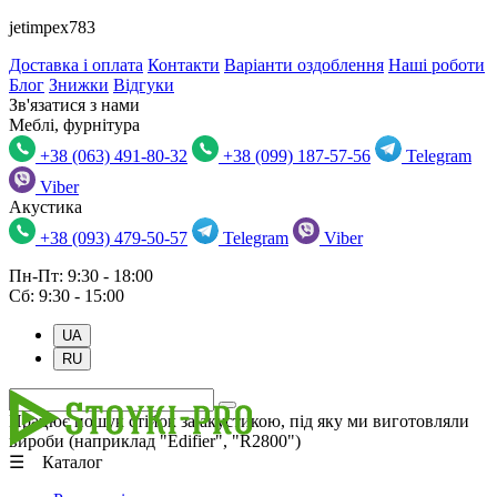
jetimpex783
Доставка і оплата
Контакти
Варіанти оздоблення
Наші роботи
Блог
Знижки
Відгуки
Зв'язатися з нами
Меблі, фурнітура
+38 (063) 491-80-32
+38 (099) 187-57-56
Telegram
Viber
Акустика
+38 (093) 479-50-57
Telegram
Viber
Пн-Пт: 9:30 - 18:00
Сб: 9:30 - 15:00
UA
RU
Працює пошук стійок за акустикою, під яку ми виготовляли
вироби (наприклад "Edifier", "R2800")
☰ Каталог