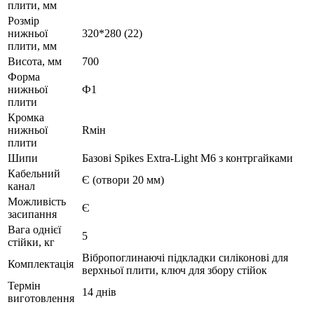
плити, мм
Розмір
нижньої
320*280 (22)
плити, мм
Висота, мм
700
Форма
нижньої
Ф1
плити
Кромка
нижньої
Rмін
плити
Шипи
Базові Spikes Extra-Light M6 з контргайками
Кабельний
Є (отвори 20 мм)
канал
Можливість
Є
засипання
Вага однієї
5
стійки, кг
Вібропоглинаючі підкладки силіконові для
Комплектація
верхньої плити, ключ для збору стійок
Термін
14 днів
виготовлення