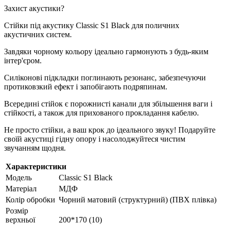
Захист акустики?
Стійки під акустику Classic S1 Black для поличних
акустичних систем.
Завдяки чорному кольору ідеально гармонують з будь-яким
інтер'єром.
Силіконові підкладки поглинають резонанс, забезпечуючи
протиковзкий ефект і запобігають подряпинам.
Всередині стійок є порожнисті канали для збільшення ваги і
стійкості, а також для прихованого прокладання кабелю.
Не просто стійки, а ваш крок до ідеального звуку! Подаруйте
своїй акустиці гідну опору і насолоджуйтеся чистим
звучанням щодня.
Характеристики
Модель
Classic S1 Black
Матеріал
МДФ
Колір обробки
Чорний матовий (структурний) (ПВХ плівка)
Розмір
верхньої
200*170 (10)