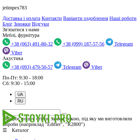
jetimpex783
Доставка і оплата
Контакти
Варіанти оздоблення
Наші роботи
Блог
Знижки
Відгуки
Зв'язатися з нами
Меблі, фурнітура
+38 (063) 491-80-32
+38 (099) 187-57-56
Telegram
Viber
Акустика
+38 (093) 479-50-57
Telegram
Viber
Пн-Пт: 9:30 - 18:00
Сб: 9:30 - 15:00
UA
RU
Працює пошук стійок за акустикою, під яку ми виготовляли
вироби (наприклад "Edifier", "R2800")
☰ Каталог