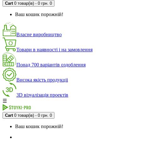
Cart
0 товар(ів) - 0 грн.
0
Ваш кошик порожній!
Власне виробництво
Товари в наявності і на замовлення
Понад 700 варіантів оздоблення
Висока якість продукціі
3D візуалізація проектів
☰
Cart
0 товар(ів) - 0 грн.
0
Ваш кошик порожній!