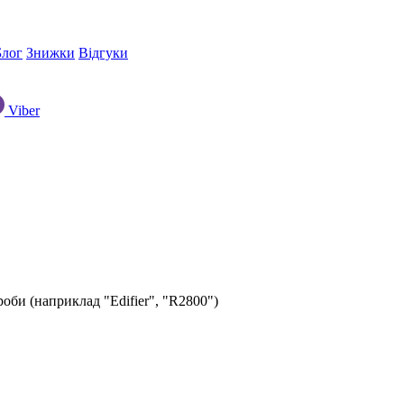
Блог
Знижки
Відгуки
Viber
оби (наприклад "Edifier", "R2800")