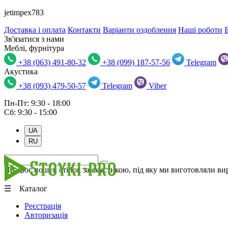
jetimpex783
Доставка і оплата
Контакти
Варіанти оздоблення
Наші роботи
Зв'язатися з нами
Меблі, фурнітура
+38 (063) 491-80-32
+38 (099) 187-57-56
Telegram
Акустика
+38 (093) 479-50-57
Telegram
Viber
Пн-Пт: 9:30 - 18:00
Сб: 9:30 - 15:00
UA
RU
Працює пошук стійок за акустикою, під яку ми виготовляли вир
☰ Каталог
Реєстрація
Авторизація