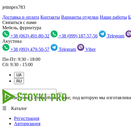
jetimpex783
Доставка и оплата
Контакты
Варианты отделки
Наши работы
Б
Связаться с нами
Мебель, фурнитура
+38 (063) 491-80-32
+38 (099) 187-57-56
Telegram
Акустика
+38 (093) 479-50-57
Telegram
Viber
Пн-Пт: 9:30 - 18:00
Сб: 9:30 - 15:00
UA
RU
Работает поиск стоек по акустике, под которую мы изготавлива
☰ Каталог
Регистрация
Авторизация