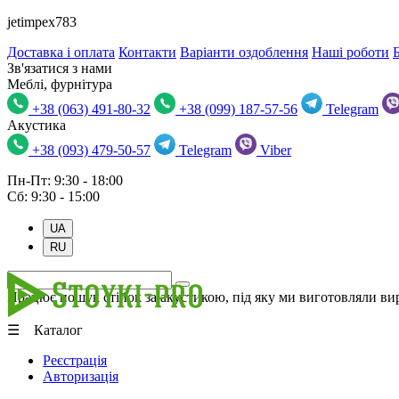
jetimpex783
Доставка і оплата
Контакти
Варіанти оздоблення
Наші роботи
Зв'язатися з нами
Меблі, фурнітура
+38 (063) 491-80-32
+38 (099) 187-57-56
Telegram
Акустика
+38 (093) 479-50-57
Telegram
Viber
Пн-Пт: 9:30 - 18:00
Сб: 9:30 - 15:00
UA
RU
Працює пошук стійок за акустикою, під яку ми виготовляли вир
☰ Каталог
Реєстрація
Авторизація