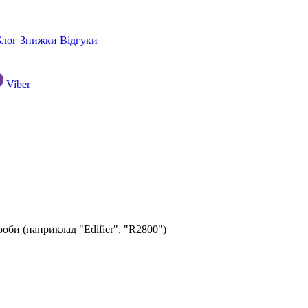
Блог
Знижки
Відгуки
Viber
оби (наприклад "Edifier", "R2800")