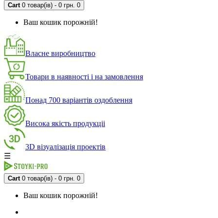
Cart
0 товар(ів) - 0 грн.
0
Ваш кошик порожній!
Власне виробництво
Товари в наявності і на замовлення
Понад 700 варіантів оздоблення
Висока якість продукціі
3D візуалізація проектів
☰
Cart
0 товар(ів) - 0 грн.
0
Ваш кошик порожній!