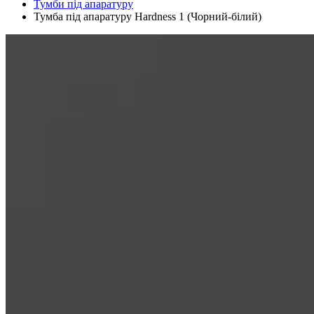
Тумби під апаратуру
Тумба під апаратуру Hardness 1 (Чорний-білий)