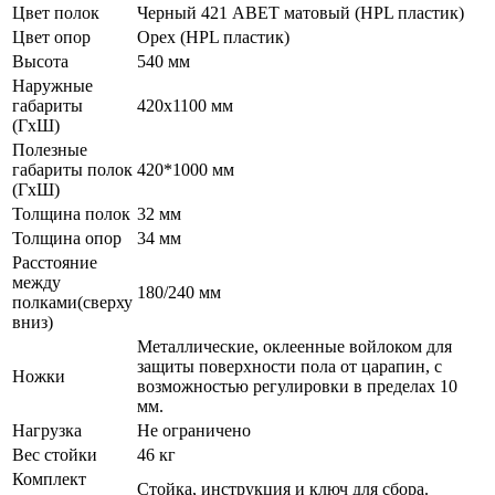
Цвет полок
Черный 421 ABET матовый (HPL пластик)
Цвет опор
Орех (HPL пластик)
Высота
540 мм
Наружные
габариты
420x1100 мм
(ГxШ)
Полезные
габариты полок
420*1000 мм
(ГxШ)
Толщина полок
32 мм
Толщина опор
34 мм
Расстояние
между
180/240 мм
полками(сверху
вниз)
Металлические, оклеенные войлоком для
защиты поверхности пола от царапин, с
Ножки
возможностью регулировки в пределах 10
мм.
Нагрузка
Не ограничено
Вес стойки
46 кг
Комплект
Стойка, инструкция и ключ для сбора.