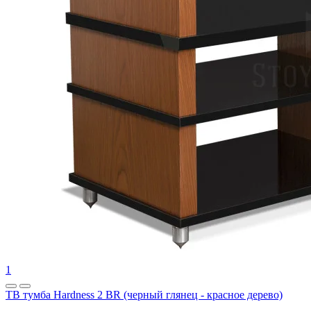
1
ТВ тумба Hardness 2 BR (черный глянец - красное дерево)