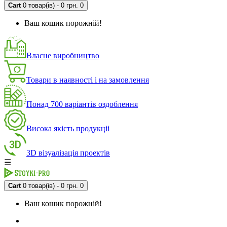
Cart
0 товар(ів) - 0 грн.
0
Ваш кошик порожній!
Власне виробництво
Товари в наявності і на замовлення
Понад 700 варіантів оздоблення
Висока якість продукціі
3D візуалізація проектів
☰
Cart
0 товар(ів) - 0 грн.
0
Ваш кошик порожній!