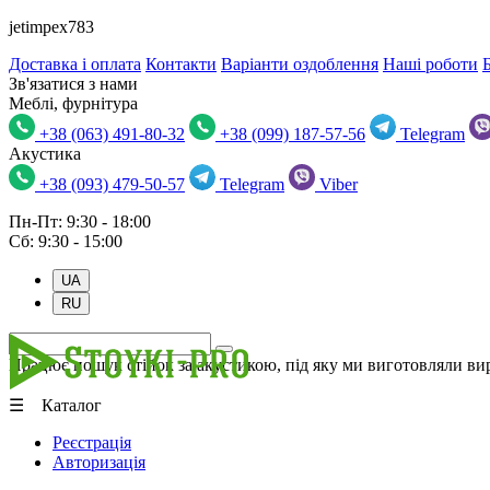
jetimpex783
Доставка і оплата
Контакти
Варіанти оздоблення
Наші роботи
Зв'язатися з нами
Меблі, фурнітура
+38 (063) 491-80-32
+38 (099) 187-57-56
Telegram
Акустика
+38 (093) 479-50-57
Telegram
Viber
Пн-Пт: 9:30 - 18:00
Сб: 9:30 - 15:00
UA
RU
Працює пошук стійок за акустикою, під яку ми виготовляли вир
☰ Каталог
Реєстрація
Авторизація