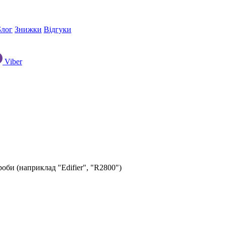
Блог
Знижки
Відгуки
Viber
оби (наприклад "Edifier", "R2800")