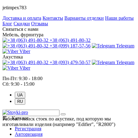
jetimpex783
Доставка и оплата
Контакты
Варианты отделки
Наши работы
Блог
Скидки
Отзывы
Связаться с нами
Мебель, фурнитура
+38 (063) 491-80-32
+38 (099) 187-57-56
Telegram
Viber
Акустика
+38 (093) 479-50-57
Telegram
Viber
Пн-Пт: 9:30 - 18:00
Сб: 9:30 - 15:00
UA
RU
☰ Каталог
Работает поиск стоек по акустике, под которую мы
изготавливали изделия (например "Edifier", "R2800")
Регистрация
Авторизация