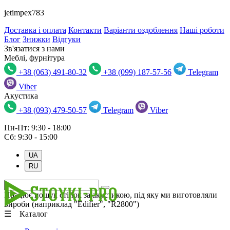
jetimpex783
Доставка і оплата
Контакти
Варіанти оздоблення
Наші роботи
Блог
Знижки
Відгуки
Зв'язатися з нами
Меблі, фурнітура
+38 (063) 491-80-32
+38 (099) 187-57-56
Telegram
Viber
Акустика
+38 (093) 479-50-57
Telegram
Viber
Пн-Пт: 9:30 - 18:00
Сб: 9:30 - 15:00
UA
RU
Працює пошук стійок за акустикою, під яку ми виготовляли
вироби (наприклад "Edifier", "R2800")
☰ Каталог