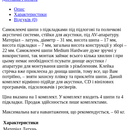
Опис
Характеристики
Відгуків (0)
Самоклеючі шипи з підкладками під підлогові та поличкові
акустичні системи, стійки для акустики, під AV-апаратуру.
Матеріал – латунь, діаметр – 31 мм, висота шипа – 17 мм,
висота підкладки – 7 мм, загальна висота конструкції у зборі –
22 мм. Самоклеючі шипи Medium Hardware дуже зручні у
використанні, так монтаж займає всього кілька хвилин і при
цьому немає необхідності псувати днище акустики /
апаратури для монтування шипів з різьбленням. Клейка
стрічка вже приклеєна до днища шипів, тому все, що Вам
потрібно, – зняти захисну плівку та приклеїти шипи. Даний
комплект відмінно підійде для акустики, CD і вінілових
програвачів, підсилювачів і ресіверів.
Ціна вказана на 1 комплект. У комплект входить 4 шипи та 4
підкладки. Продаж здійснюється лише комплектами.
Максимальна вага навантаження, що рекомендується, – 60 кг.
Характеристики
Матеріал
Латунь