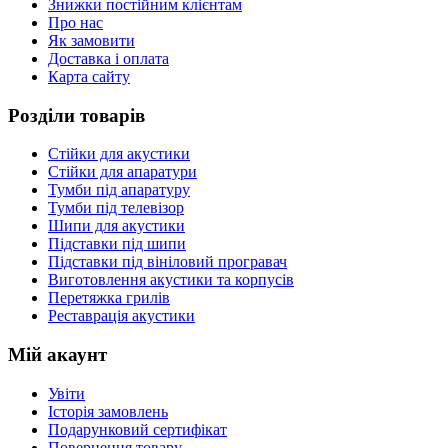
Знижки постійним клієнтам
Про нас
Як замовити
Доставка і оплата
Карта сайту
Розділи товарів
Стійки для акустики
Стійки для апаратури
Тумби під апаратуру
Тумби під телевізор
Шипи для акустики
Підставки під шипи
Підставки під вініловий програвач
Виготовлення акустики та корпусів
Перетяжка грилів
Реставрація акустики
Мій акаунт
Увіти
Історія замовлень
Подарунковий сертифікат
Повернення товару