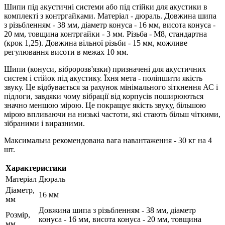
Шипи під акустичні системи або під стійки для акустики в
комплекті з контргайками. Матеріал - дюраль. Довжина шипа
з різьбленням - 38 мм, діаметр конуса - 16 мм, висота конуса -
20 мм, товщина контргайки - 3 мм. Різьба - М8, стандартна
(крок 1,25). Довжина вільної різьби - 15 мм, можливе
регулювання висоти в межах 10 мм.
Шипи (конуси, вібророзв'язки) призначені для акустичних
систем і стійок під акустику. Їхня мета - поліпшити якість
звуку. Це відбувається за рахунок мінімального зіткнення АС і
підлоги, завдяки чому вібрації від корпусів поширюються
значно меншою мірою. Це покращує якість звуку, більшою
мірою впливаючи на низькі частоти, які стають більш чіткими,
зібраними і виразними.
Максимальна рекомендована вага навантаження - 30 кг на 4
шт.
Характеристики
Матеріал
Дюраль
Діаметр,
16 мм
мм
Довжина шипа з різьбленням - 38 мм, діаметр
Розмір,
конуса - 16 мм, висота конуса - 20 мм, товщина
мм