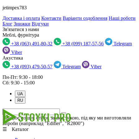
jetimpex783
Доставка і оплата
Контакти
Варіанти оздоблення
Наші роботи
Блог
Знижки
Відгуки
Зв'язатися з нами
Меблі, фурнітура
+38 (063) 491-80-32
+38 (099) 187-57-56
Telegram
Viber
Акустика
+38 (093) 479-50-57
Telegram
Viber
Пн-Пт: 9:30 - 18:00
Сб: 9:30 - 15:00
UA
RU
Працює пошук стійок за акустикою, під яку ми виготовляли
вироби (наприклад "Edifier", "R2800")
☰ Каталог