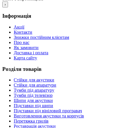
›
Інформація
Акції
Контакти
Знижки постійним клієнтам
Про нас
Як замовити
Доставка і оплата
Карта сайту
Розділи товарів
Стійки для акустики
Стійки для апаратури
Тумби під апаратуру
Тумби під телевізор
Шипи для акустики
Підставки під шипи
Підставки під вініловий програвач
Виготовлення акустики та корпусів
Перетяжка грилів
Реставрація акустики