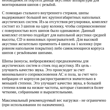
необходимости портить днище акустики/ аппаратуры для
монтирования шипов с резьбой.
С помощью стального внутреннего стержня, шипы
выдерживают большой вес крупногабаритных напольных
акустических систем. Из-за отсутствия регулировки, комплект
состоит из 3 шипов на одну колонку, чтобы соприкосновение
с поверхностью всех шипов было одинаковое. Данный
комплект отлично подойдет для напольной акустики средней
высоты, CD и виниловых проигрывателей. Для высокой
акустики желательно применить 4 шипа на 1 колонку (при
ровном напольном покрытии) либо самоклеющиеся корпуса
шипов с резьбовыми шипами.
Шипы (конусы, виброразвязки) предназначены для
акустических систем и стоек под акустику. Их цель -
улучшить качество звука. Это происходит за счет
минимального соприкосновения АС и пола, за счет чего
вибрации от корпусов распространяются значительно в
меньшей степени. Это улучшает качество звука, в большей
степени влияя на низкие частоты, которые становятся более
четкими, собранными и выразительными.
Максимальный рекомендуемый вес нагрузки - не ограничено
(при использовании по назначению).