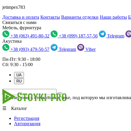
jetimpex783
Доставка и оплата
Контакты
Варианты отделки
Наши работы
Б
Связаться с нами
Мебель, фурнитура
+38 (063) 491-80-32
+38 (099) 187-57-56
Telegram
Акустика
+38 (093) 479-50-57
Telegram
Viber
Пн-Пт: 9:30 - 18:00
Сб: 9:30 - 15:00
UA
RU
Работает поиск стоек по акустике, под которую мы изготавлива
☰ Каталог
Регистрация
Авторизация