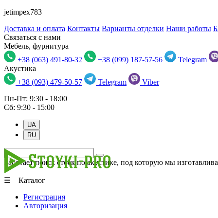
jetimpex783
Доставка и оплата
Контакты
Варианты отделки
Наши работы
Б
Связаться с нами
Мебель, фурнитура
+38 (063) 491-80-32
+38 (099) 187-57-56
Telegram
Акустика
+38 (093) 479-50-57
Telegram
Viber
Пн-Пт: 9:30 - 18:00
Сб: 9:30 - 15:00
UA
RU
Работает поиск стоек по акустике, под которую мы изготавлива
☰ Каталог
Регистрация
Авторизация