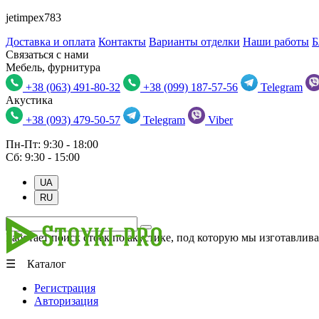
jetimpex783
Доставка и оплата
Контакты
Варианты отделки
Наши работы
Б
Связаться с нами
Мебель, фурнитура
+38 (063) 491-80-32
+38 (099) 187-57-56
Telegram
Акустика
+38 (093) 479-50-57
Telegram
Viber
Пн-Пт: 9:30 - 18:00
Сб: 9:30 - 15:00
UA
RU
Работает поиск стоек по акустике, под которую мы изготавлива
☰ Каталог
Регистрация
Авторизация