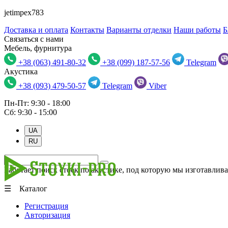
jetimpex783
Доставка и оплата
Контакты
Варианты отделки
Наши работы
Б
Связаться с нами
Мебель, фурнитура
+38 (063) 491-80-32
+38 (099) 187-57-56
Telegram
Акустика
+38 (093) 479-50-57
Telegram
Viber
Пн-Пт: 9:30 - 18:00
Сб: 9:30 - 15:00
UA
RU
Работает поиск стоек по акустике, под которую мы изготавлива
☰ Каталог
Регистрация
Авторизация