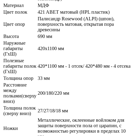
Материал
МДФ
Цвет полок
421 ABET матовый (HPL пластик)
Палисандр Rosewood (ALPI) (шпон),
Цвет опор
поверхность матовая, открытая пора
древесины
Высота
690 мм
Наружные
габариты
420x1100 мм
(ГxШ)
Полезные
габариты полок
420*1100 мм - 1 отсек/ 420*480 мм - 4 отсека
(ГxШ)
Толщина опор
33 мм
Расстояние
между
200/180/220 мм
полками(сверху
вниз)
Толщина полок
27/27/18/18 мм
(сверху вниз)
Металлические, оклеенные войлоком для
защиты поверхности пола от царапин, с
Ножки
возможностью регулировки в пределах 10