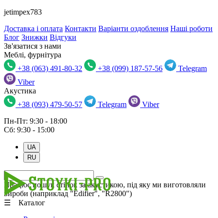
jetimpex783
Доставка і оплата
Контакти
Варіанти оздоблення
Наші роботи
Блог
Знижки
Відгуки
Зв'язатися з нами
Меблі, фурнітура
+38 (063) 491-80-32
+38 (099) 187-57-56
Telegram
Viber
Акустика
+38 (093) 479-50-57
Telegram
Viber
Пн-Пт: 9:30 - 18:00
Сб: 9:30 - 15:00
UA
RU
Працює пошук стійок за акустикою, під яку ми виготовляли
вироби (наприклад "Edifier", "R2800")
☰ Каталог