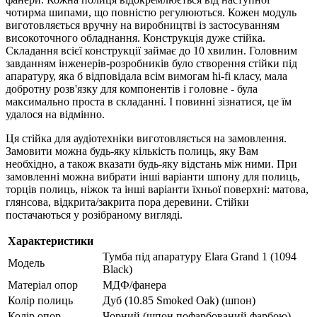
чотирма шипами, що повністю регулюються. Кожен модуль
виготовляється вручну на виробництві із застосуванням
високоточного обладнання. Конструкція дуже стійка.
Складання всієї конструкції займає до 10 хвилин. Головним
завданням інженерів-розробників було створення стійки під
апаратуру, яка б відповідала всім вимогам hi-fi класу, мала
добротну розв'язку для компонентів і головне - була
максимально проста в складанні. І повинні зізнатися, це їм
удалося на відмінно.
Ця стійка для аудіотехніки виготовляється на замовлення.
Замовити можна будь-яку кількість полиць, яку Вам
необхідно, а також вказати будь-яку відстань між ними. При
замовленні можна вибрати інші варіанти шпону для полиць,
торців полиць, ніжок та інші варіанти їхньої поверхні: матова,
глянсова, відкрита/закрита пора деревини. Стійки
постачаються у розібраному вигляді.
Характеристики
Тумба під апаратуру Elara Grand 1 (1094
Модель
Black)
Матеріал опор
МДФ/фанера
Колір полиць
Дуб (10.85 Smoked Oak) (шпон)
Колір опор
Чорний (шпон пофарбований фарбою)