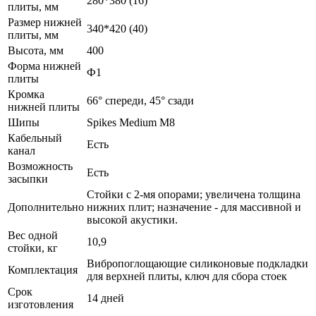
280*380 (16)
плиты, мм
Размер нижней
340*420 (40)
плиты, мм
Высота, мм
400
Форма нижней
Ф1
плиты
Кромка
66° спереди, 45° сзади
нижней плиты
Шипы
Spikes Medium M8
Кабельный
Есть
канал
Возможность
Есть
засыпки
Стойки с 2-мя опорами; увеличена толщина
Дополнительно
нижних плит; назначение - для массивной и
высокой акустики.
Вес одной
10,9
стойки, кг
Вибропоглощающие силиконовые подкладки
Комплектация
для верхней плиты, ключ для сбора стоек
Срок
14 дней
изготовления