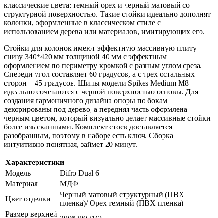
классические цвета: темный орех и черный матовый со
структурной поверхностью. Такие стойки идеально дополнят
колонки, оформленные в классическом стиле с
использованием дерева или материалов, имитирующих его.
Стойки для колонок имеют эффектную массивную плиту
снизу 340*420 мм толщиной 40 мм с эффектным
оформлением по периметру кромкой с разным углом среза.
Спереди угол составляет 60 градусов, а с трех остальных
сторон – 45 градусов. Шипы модели Spikes Medium M8
идеально сочетаются с черной поверхностью основы. Для
создания гармоничного дизайна опоры по бокам
декорированы под дерево, а передняя часть оформлена
черным цветом, который визуально делает массивные стойки
более изысканными. Комплект стоек доставляется
разобранным, поэтому в наборе есть ключ. Сборка
интуитивно понятная, займет 20 минут.
Характеристики
Модель
Difro Dual 6
Материал
МДФ
Черный матовый структурный (ПВХ
Цвет отделки
пленка)/ Орех темный (ПВХ пленка)
Размер верхней